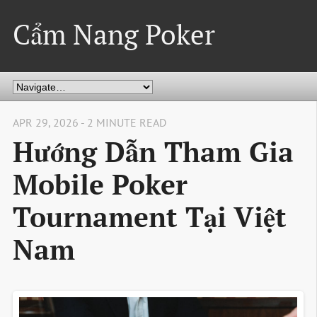
Cẩm Nang Poker
APR 29, 2026 - 2 MINUTE READ
Hướng Dẫn Tham Gia
Mobile Poker
Tournament Tại Việt
Nam