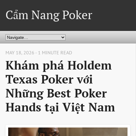
Cẩm Nang Poker
MAY 18, 2026 - 1 MINUTE READ
Khám phá Holdem
Texas Poker với
Những Best Poker
Hands tại Việt Nam