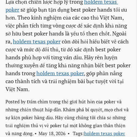
Lựa chọn chiến lược hợp lý trong
holdem texas 
poker
sẽ giúp bạn tận dụng best poker hands tối ưu
hơn. Theo kinh nghiệm của các cao thủ Việt Nam,
việc phân tích từng vòng cược để xác định khả năng
sở hữu best poker hands là yếu tố then chốt. Ngoài
ra,
holdem texas poker
còn đòi hỏi hiểu biết về cách
cược và mức độ đối thủ, từ đó xác định best poker
hands phù hợp với từng ván đấu. Hãy rèn luyện
thường xuyên để tăng khả năng nhận biết best poker
hands trong
holdem texas poker
, góp phần nâng
cao thành tích và trải nghiệm bài bạc tuyệt vời tại
Việt Nam.
Posted by
Đắm chìm trong thế giới hút hồn của poker và
những chiến thuật hấp dẫn. Khám phá bí quyết, mẹo chơi và
sự kiện poker hàng đầu. Hãy cùng chúng tôi chia sẻ những
trải nghiệm thú vị về poker tại một không gian thân thiện
và năng động.
May 18, 2026
Tags:
holdem texas poker