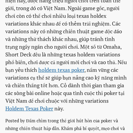
hiện nay, được hàng triệu người chơi trên toàn thế
giới, trong đó có Việt Nam. Ngoài game gốc, người
chơi còn có thể chơi nhiều loại texas holdex
variations khác nhau để có thêm trải nghiệm. Các
variations này có những chiến thuật game độc đáo
và những thử thách khác nhau, giúp tránh tình
trạng ngấy ngán cho người chơi. Một số từ Omaha,
Short Deck đều là những texas holdem variations
phổ biến, chơi được cả người mới chơi và cao thủ. Nếu
bạn yêu thích
holdem texas poker
, nắm vững các
variations cụ thể sẽ giúp bạn nâng cao kỹ năng mình
và chiến thắng tốt hơn. Cô dành thời gian tham gia
các sòng bài online hoặc qua tình cuộc thi poker tại
Việt Nam để chơi chuộc với những variations
Holdem Texas Poker
này.
Posted by
Đắm chìm trong thế giới hút hồn của poker và
những chiến thuật hấp dẫn. Khám phá bí quyết, mẹo chơi và