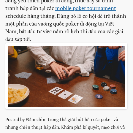
đồng yêu thích poker di động, thúc đẩy sự cạnh
tranh hấp dẫn tại các
mobile poker tournament
schedule hàng tháng. Đừng bỏ lỡ cơ hội để trở thành
một phần của vương quốc poker di động tại Việt
Nam, bắt đầu từ việc nắm rõ lịch thi đấu của các giải
đấu sắp tới.
Posted by
Đắm chìm trong thế giới hút hồn của poker và
những chiến thuật hấp dẫn. Khám phá bí quyết, mẹo chơi và