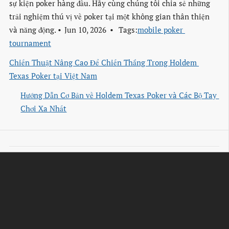
sự kiện poker hàng đầu. Hãy cùng chúng tôi chia sẻ những
trải nghiệm thú vị về poker tại một không gian thân thiện
và năng động.
Jun 10, 2026
Tags:
mobile poker 
tournament
Chiến Thuật Nâng Cao Để Chiến Thắng Trong Holdem 
Texas Poker tại Việt Nam
Hướng Dẫn Cơ Bản về Holdem Texas Poker và Các Bộ Tay 
Chơi Xa Nhất