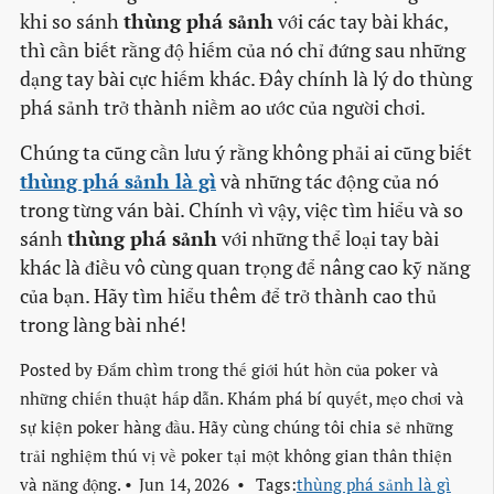
khi so sánh
thùng phá sảnh
với các tay bài khác,
thì cần biết rằng độ hiếm của nó chỉ đứng sau những
dạng tay bài cực hiếm khác. Đây chính là lý do thùng
phá sảnh trở thành niềm ao ước của người chơi.
Chúng ta cũng cần lưu ý rằng không phải ai cũng biết
thùng phá sảnh là gì
và những tác động của nó
trong từng ván bài. Chính vì vậy, việc tìm hiểu và so
sánh
thùng phá sảnh
với những thể loại tay bài
khác là điều vô cùng quan trọng để nâng cao kỹ năng
của bạn. Hãy tìm hiểu thêm để trở thành cao thủ
trong làng bài nhé!
Posted by
Đắm chìm trong thế giới hút hồn của poker và
những chiến thuật hấp dẫn. Khám phá bí quyết, mẹo chơi và
sự kiện poker hàng đầu. Hãy cùng chúng tôi chia sẻ những
trải nghiệm thú vị về poker tại một không gian thân thiện
và năng động.
Jun 14, 2026
Tags:
thùng phá sảnh là gì