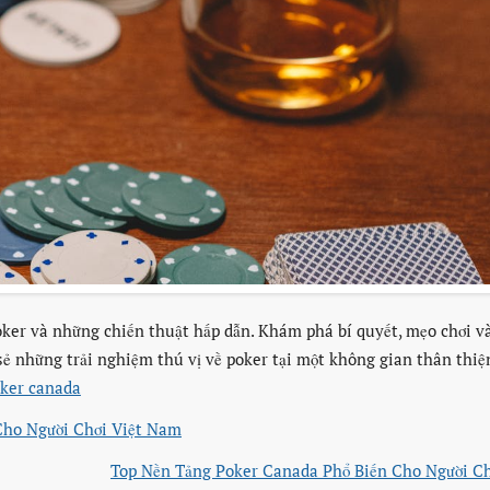
oker và những chiến thuật hấp dẫn. Khám phá bí quyết, mẹo chơi v
sẻ những trải nghiệm thú vị về poker tại một không gian thân thiệ
oker canada
ho Người Chơi Việt Nam
Top Nền Tảng Poker Canada Phổ Biến Cho Người C