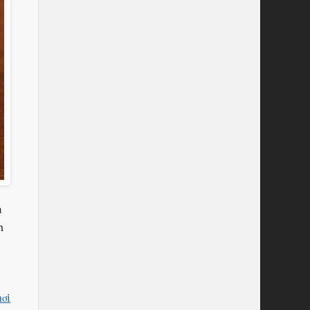
à
n
hơi