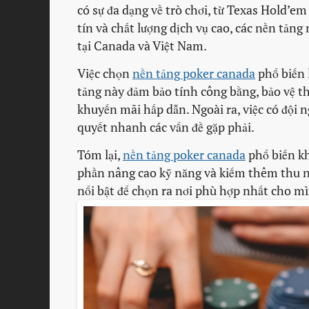
có sự đa dạng về trò chơi, từ Texas Hold’e
tín và chất lượng dịch vụ cao, các nền tản
tại Canada và Việt Nam.
Việc chọn
nền tảng poker canada
phổ biến 
tảng này đảm bảo tính công bằng, bảo vệ th
khuyến mãi hấp dẫn. Ngoài ra, việc có đội 
quyết nhanh các vấn đề gặp phải.
Tóm lại,
nền tảng poker canada
phổ biến kh
phần nâng cao kỹ năng và kiếm thêm thu nh
nổi bật để chọn ra nơi phù hợp nhất cho m