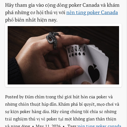
Hãy tham gia vào cộng đồng poker Canada và khám
phá những cơ hội thú vị với
nền tảng poker Canada
phổ biến nhất hiện nay.
Posted by
Đắm chìm trong thế giới hút hồn của poker và
những chiến thuật hấp dẫn. Khám phá bí quyết, mẹo chơi và
sự kiện poker hàng đầu. Hãy cùng chúng tôi chia sẻ những
trải nghiệm thú vị về poker tại một không gian thân thiện
và năng động.
May 11, 2026
Tags:
nền tảng poker canada