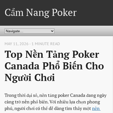
Cẩm Nang Poker
MAY 11, 2026 - 1 MINUTE READ
Top Nền Tảng Poker
Canada Phổ Biến Cho
Người Chơi
Trong thời đại số, nền tảng poker Canada đang ngày
càng trở nên phổ biến. Với nhiều lựa chọn phong
phú, người chơi có thể dễ dàng tìm thấy một
nền 