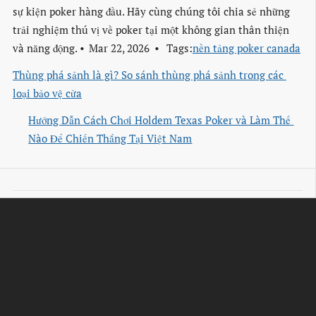
sự kiện poker hàng đầu. Hãy cùng chúng tôi chia sẻ những
trải nghiệm thú vị về poker tại một không gian thân thiện
và năng động.
Mar 22, 2026
Tags:
nền tảng poker canada
Thùng phá sảnh là gì? So sánh thùng phá sảnh trong các 
loại bảo vệ cửa
Hướng Dẫn Cách Chơi Holdem Texas Poker và Làm Thế 
Nào Để Chiến Thắng Tại Việt Nam