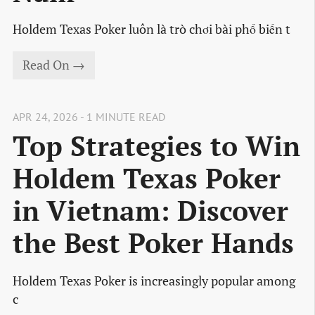
Holdem Texas Poker luôn là trò chơi bài phổ biến t
Read On →
APR 24, 2026 - 1 MINUTE READ
Top Strategies to Win
Holdem Texas Poker
in Vietnam: Discover
the Best Poker Hands
Holdem Texas Poker is increasingly popular among
c