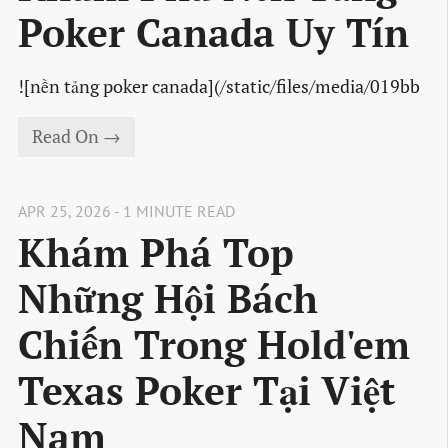
Poker Canada Uy Tín
![nền tảng poker canada](/static/files/media/019bb
Read On →
APR 25, 2026 - 1 MINUTE READ
Khám Phá Top
Những Hội Bách
Chiến Trong Hold'em
Texas Poker Tại Việt
Nam