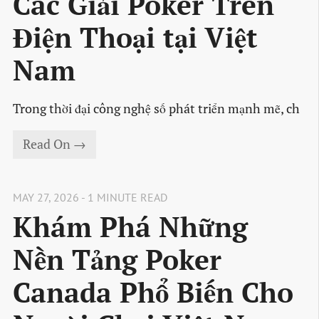
Các Giải Poker Trên
Điện Thoại tại Việt
Nam
Trong thời đại công nghệ số phát triển mạnh mẽ, ch
Read On →
MAY 27, 2026 - 1 MINUTE READ
Khám Phá Những
Nền Tảng Poker
Canada Phổ Biến Cho