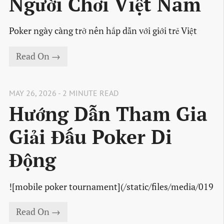
Người Chơi Việt Nam
Poker ngày càng trở nên hấp dẫn với giới trẻ Việt
Read On →
MAY 26, 2026 - 2 MINUTE READ
Hướng Dẫn Tham Gia
Giải Đấu Poker Di
Động
![mobile poker tournament](/static/files/media/019
Read On →