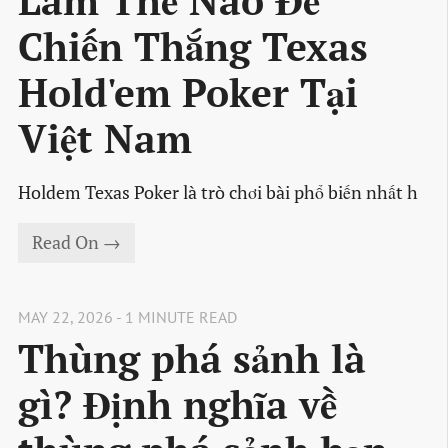
Làm Thế Nào Để
Chiến Thắng Texas
Hold'em Poker Tại
Việt Nam
Holdem Texas Poker là trò chơi bài phổ biến nhất h
Read On →
MAY 22, 2026 - 1 MINUTE READ
Thùng phá sảnh là
gì? Định nghĩa về