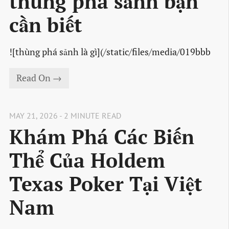
thùng phá sảnh bạn
cần biết
![thùng phá sảnh là gì](/static/files/media/019bbb
Read On →
MAY 21, 2026 - 2 MINUTE READ
Khám Phá Các Biến
Thể Của Holdem
Texas Poker Tại Việt
Nam