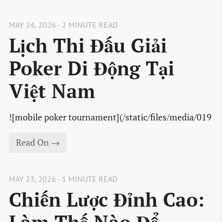
MAY 24, 2026 - 2 MINUTE READ
Lịch Thi Đấu Giải
Poker Di Động Tại
Việt Nam
![mobile poker tournament](/static/files/media/019
Read On →
MAY 23, 2026 - 1 MINUTE READ
Chiến Lược Đỉnh Cao: