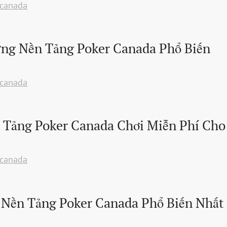
 canada
g Nền Tảng Poker Canada Phổ Biến 
 canada
Tảng Poker Canada Chơi Miễn Phí Cho 
 canada
Nền Tảng Poker Canada Phổ Biến Nhất 