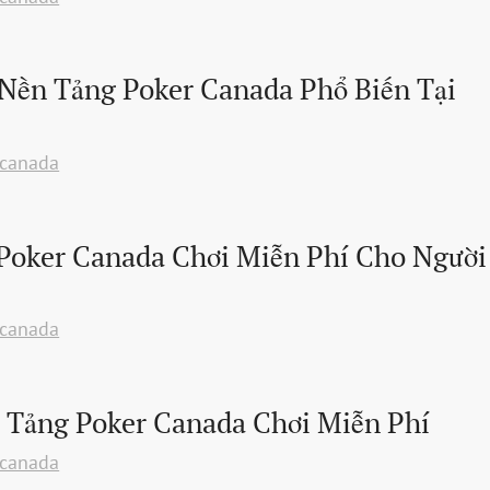
Nền Tảng Poker Canada Phổ Biến Tại 
 canada
Poker Canada Chơi Miễn Phí Cho Người 
 canada
Tảng Poker Canada Chơi Miễn Phí
 canada