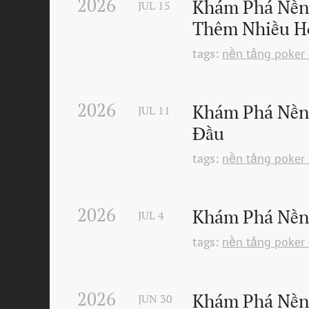
2026
Khám Phá Nền 
JUL
15
Thêm Nhiều H
tags:
nền tảng poker
2026
Khám Phá Nền 
JUL
11
Đầu
tags:
nền tảng poker
2026
Khám Phá Nền 
JUL
4
tags:
nền tảng poker
2026
Khám Phá Nền 
JUN
30