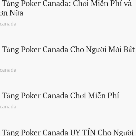
Tảng Poker Canada: Chơi Miễn Phí và 
ơn Nữa
 canada
Tảng Poker Canada Cho Người Mới Bắt 
 canada
Tảng Poker Canada Chơi Miễn Phí
 canada
Tảng Poker Canada UY TÍN Cho Người 